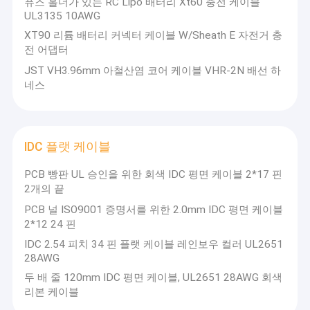
퓨즈 홀더가 있는 RC Lipo 배터리 Xt60 충전 케이블
UL3135 10AWG
XT90 리튬 배터리 커넥터 케이블 W/Sheath E 자전거 충
전 어댑터
JST VH3.96mm 아철산염 코어 케이블 VHR-2N 배선 하
네스
IDC 플랫 케이블
PCB 빵판 UL 승인을 위한 회색 IDC 평면 케이블 2*17 핀
2개의 끝
PCB 널 ISO9001 증명서를 위한 2.0mm IDC 평면 케이블
2*12 24 핀
집
IDC 2.54 피치 34 핀 플랫 케이블 레인보우 컬러 UL2651
28AWG
제품
Shenzhen YDR Connector Co. Ltd.는 2006년에 설립되었으며 중국
광동성 심천에 위치하고 있으며 면적은 2,000평방미터, 직원은 약
두 배 줄 120mm IDC 평면 케이블, UL2651 28AWG 회색
100명입니다.중국에서 10년 이상의 전문 제조 업체 경험 연결 케이
리본 케이블
회사 소개
블, 당사 제품은 LVDS 케이블, XT60 케이블, JST 배선 하네스,