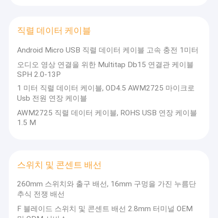
Molex 케이블 어셈블리, Tyco 케이블 어셈블리, IDC 리본 와이어, 레
공장 견학
인보우 플랫 케이블, 커넥터 및 기타 OEM 케이블을 다룹니다. 기계,
컴퓨터, 전기 제품, 보안 제품, 자동차 액세서리, 확성기, 배터리 등에
사용됩니다.
직렬 데이터 케이블
문의하기
우리의 제품은 국내외에서 좋은 시장을 장악하고 있으며, 유럽, 미국
호주 및 아시아, 20개국 이상으로 수출되며 고객의 호평을 받고 있습
Android Micro USB 직렬 데이터 케이블 고속 충전 1미터
조회를 요청하다
니다. 우리 회사는 원자재 선택에 매우 엄격하며 자동 고급 장비, 성
숙한 생산 기술, 정확한 테스트 시스템, 높은 생산 효율성, 전문 팀 및
오디오 영상 연결을 위한 Multitap Db15 연결관 케이블
관리 구조 현대화.연구 개발에 대한 지속적인 노력으로 당사는
VR
SPH 2.0-13P
(ISO:9001) 인증을 받았으며 모든 고객에게 신뢰할 수 있는 제품과
1 미터 직렬 데이터 케이블, OD4.5 AWM2725 마이크로
열정적인 서비스를 제공하기 위해 최선을 다하고 있습니다.
Usb 전원 연장 케이블
기업가치: 성실 협력과 혁신, 우수한 공급업체를 위해 노력하고 최고
의 제품을 제공합니다.고객에게 안정적인 고품질 제품, 좋은 서비스
AWM2725 직렬 데이터 케이블, ROHS USB 연장 케이블
및 경쟁력있는 가격, 적시 배달 시간을 제공하여 상호 이익을 얻는 것
전자 와이어 하네스
1.5 M
이 우리의 약속입니다. 고객 요구 사항이 간단하거나 복잡하더라도
고객의 요구 사항에 따라 매년 와이어 하네스를 사용자 정의합니다.
배터리 와이어 하네스
복용량은 얼마인지, 우리는 전문적인 경험과 기술에 의존하여 테스
트를 통해 적시에 자격을 갖춘 제품을 고객에게 제공할 것입니다. 필
요 사항을 알려주시면 원스톱으로 도와드리겠습니다.진심으로 당신
Rj45 이더넷 네트워크 케이블
스위치 및 콘센트 배선
이 우리 회사를 방문하거나 협력을 위해 연락을 환영합니다!
LVDS 디스플레이 케이블
260mm 스위치와 출구 배선, 16mm 구멍을 가진 누름단
추식 전쟁 배선
DC 전원 어댑터 케이블
F 블레이드 스위치 및 콘센트 배선 2.8mm 터미널 OEM