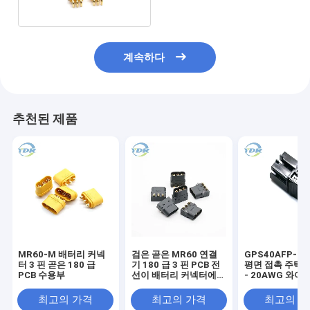
계속하다
추천된 제품
MR60-M 배터리 커넥
검은 곧은 MR60 연결
GPS40AFP-G3
터 3 핀 곧은 180 급
기 180 급 3 핀 PCB 전
평면 접촉 주택 
PCB 수용부
선이 배터리 커넥터에
- 20AWG 와이
탑승합니다
스 컨넥터
최고의 가격
최고의 가격
최고의 