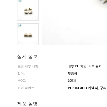
상세 정보
포장 세부 사항:
내부 PE 가방, 외부 판지
길이:
맞춤형
MOQ:
100개
하이 라이트:
PH2.54 XHB 커넥터
구리
,
제품 설명