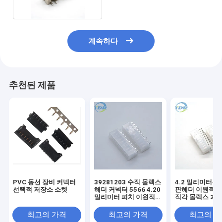
계속하다
추천된 제품
PVC 동선 장비 커넥터
39281203 수직 몰렉스
4.2 밀리미터는
선택적 저장소 소켓
해더 커넥터 5566 4.20
핀헤더 이원적 
밀리미터 피치 이원적
직각 몰렉스 260
가로열 20 회로
몰렉스 5569 
던집니다
최고의 가격
최고의 가격
최고의 