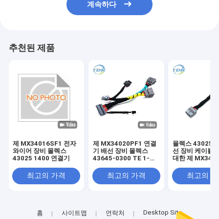
계속하다
추천된 제품
제 MX34016SF1 전자
제 MX34020PF1 연결
몰렉스 43025-1
와이어 장비 몰렉스
기 배선 장비 몰렉스
선 장비 케이블 
43025 1400 연결기
43645-0300 TE 1-
대한 제 MX340
1456426-5 케이블
최고의 가격
최고의 가격
최고의 
Desktop Site
홈
사이트맵
연락처