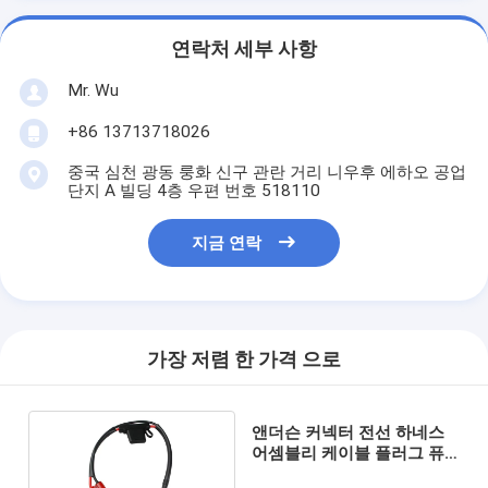
연락처 세부 사항
Mr. Wu
+86 13713718026
중국 심천 광동 룽화 신구 관란 거리 니우후 에하오 공업
단지 A 빌딩 4층 우편 번호 518110
지금 연락
가장 저렴 한 가격 으로
앤더슨 커넥터 전선 하네스
어셈블리 케이블 플러그 퓨
즈 홀더