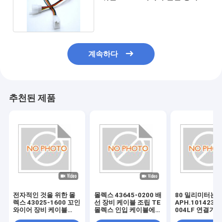
이블을 던집니다
계속하다
추천된 제품
전자적인 것을 위한 몰
몰렉스 43645-0200 배
80 밀리미터는
렉스 43025-1600 꼬인
선 장비 케이블 조립 TE
APH.10142348
와이어 장비 케이블
몰렉스 인입 케이블에
004LF 연결기
180 밀리미터 길이
대한 TE 173851-1
장비 JAE.IL-AG