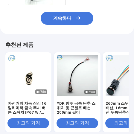
계속하다
추천된 제품
자전거의 자동 잠김 16
YDR 방수 금속 단추 스
260mm 스위치
밀리미터 금속 푸시 버
위치 및 콘센트 배선
배선, 16mm 구
튼 스위치 IP67 Ｗ /
200mm 길이
진 누름단추식 전
LED 패턴
선
최고의 가격
최고의 가격
최고의 