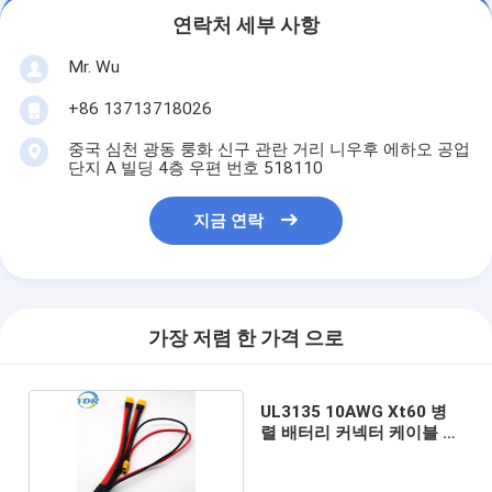
연락처 세부 사항
Mr. Wu
+86 13713718026
중국 심천 광동 룽화 신구 관란 거리 니우후 에하오 공업
단지 A 빌딩 4층 우편 번호 518110
지금 연락
가장 저렴 한 가격 으로
UL3135 10AWG Xt60 병
렬 배터리 커넥터 케이블 대
전류