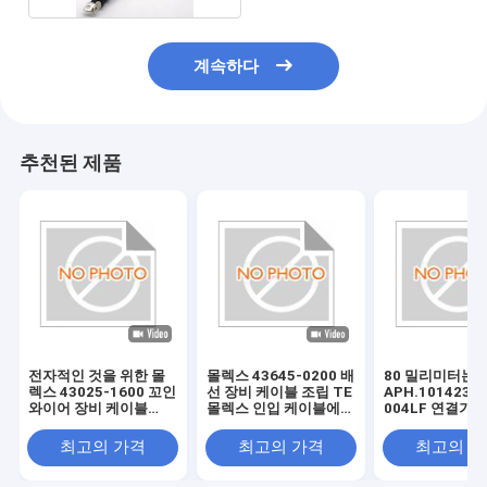
계속하다
추천된 제품
전자적인 것을 위한 몰
몰렉스 43645-0200 배
80 밀리미터는
렉스 43025-1600 꼬인
선 장비 케이블 조립 TE
APH.10142348
와이어 장비 케이블
몰렉스 인입 케이블에
004LF 연결기
180 밀리미터 길이
대한 TE 173851-1
장비 JAE.IL-AG
5SK-S3C1-LB
최고의 가격
최고의 가격
최고의 
보를 칩니다