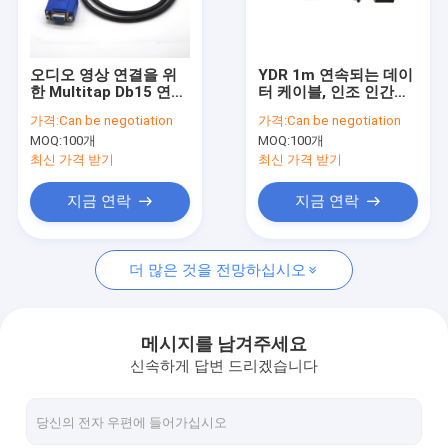
공장 견학
문의하기
오디오 영상 연결을 위
YDR 1m 연속되는 데이
한 Multitap Db15 연결
터 케이블, 인조 인간을
조회를 요청하다
관 케이블 SPH 2.0-13P
위한 고속 마이크로 Usb
가격:
Can be negotiation
가격:
Can be negotiation
데이터 케이블
MOQ:
100개
MOQ:
100개
VR
최신 가격 받기
최신 가격 받기
지금 연락
지금 연락
전자 와이어 하네스
더 많은 것을 전망하십시오
배터리 와이어 하네스
Rj45 이더넷 네트워크 케이블
메시지를 남겨주세요
신속하게 답변 드리겠습니다
LVDS 디스플레이 케이블
DC 전원 어댑터 케이블