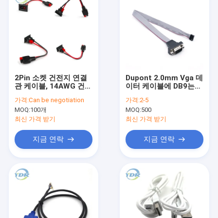
2Pin 소켓 건전지 연결
Dupont 2.0mm Vga 데
관 케이블, 14AWG 건전
이터 케이블에 DB9는
지 철사 마구
길이 철사 색깔을 주문
가격:
Can be negotiation
가격:
2-5
을 받아서 만들었습니다
MOQ:
100개
MOQ:
500
최신 가격 받기
최신 가격 받기
지금 연락
지금 연락
집
제품
회사 소개