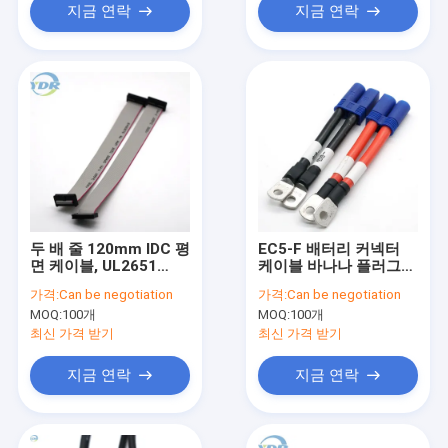
지금 연락
지금 연락
두 배 줄 120mm IDC 평
EC5-F 배터리 커넥터
면 케이블, UL2651
케이블 바나나 플러그-
28AWG 회색 리본 케이
링 구리 터미널
가격:
Can be negotiation
가격:
Can be negotiation
블
MOQ:
100개
MOQ:
100개
최신 가격 받기
최신 가격 받기
지금 연락
지금 연락