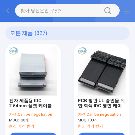
모든 제품
(327)
전자 제품용 IDC
PCB 빵판 UL 승인을 위
2.54mm 플랫 케이블
한 회색 IDC 평면 케이
28awg 2651 28AWG
블 2*17 핀 2개의 끝
가격:
Can be negotiation
가격:
Can be negotiation
수 플러그
MOQ:
100개
MOQ:
100개
최신 가격 받기
최신 가격 받기