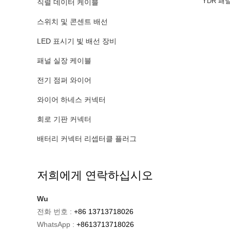
YDR 패널
직렬 데이터 케이블
스위치 및 콘센트 배선
LED 표시기 빛 배선 장비
패널 실장 케이블
전기 점퍼 와이어
와이어 하네스 커넥터
회로 기판 커넥터
배터리 커넥터 리셉터클 플러그
저희에게 연락하십시오
Wu
전화 번호 :
+86 13713718026
WhatsApp :
+8613713718026